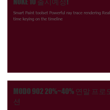
NUKE 10 출시예정!
Smart Paint toolset Powerful ray trace rendering Real
time keying on the timeline
MODO 902 20%~40% 연말 프로
션