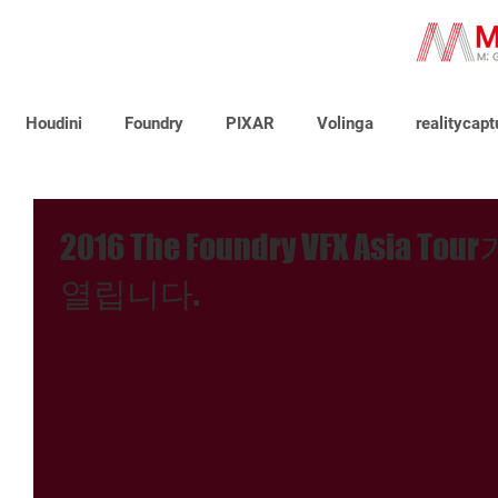
Houdini
Foundry
PIXAR
Volinga
realitycapt
2016 The Foundry VFX Asia Tour
열립니다.