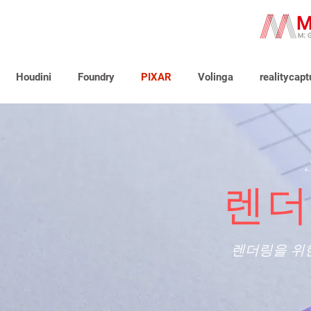
Houdini
Foundry
PIXAR
Volinga
realitycapt
렌더
렌더링을 위한